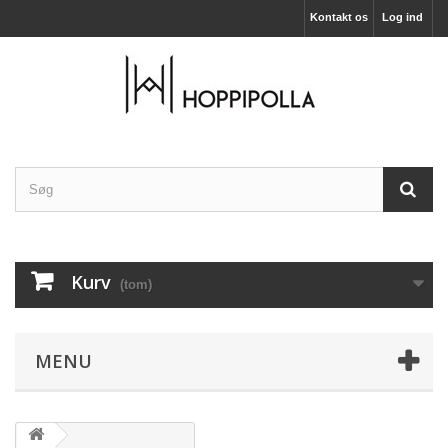
Kontakt os
Log ind
Kurv
(tom)
MENU