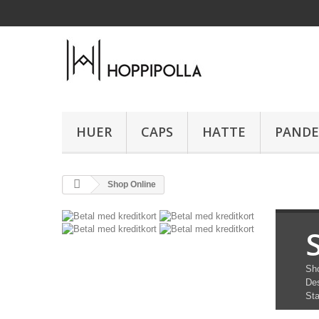
HUER
CAPS
HATTE
PAND
Shop Online
Sho
De
Sta