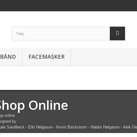
EBÅND
FACEMASKER
Shop Online
p online
signed by
ale Sandbeck - Eiki Helgason - Kevin Backstrom - Haldor Helgason - Alek O