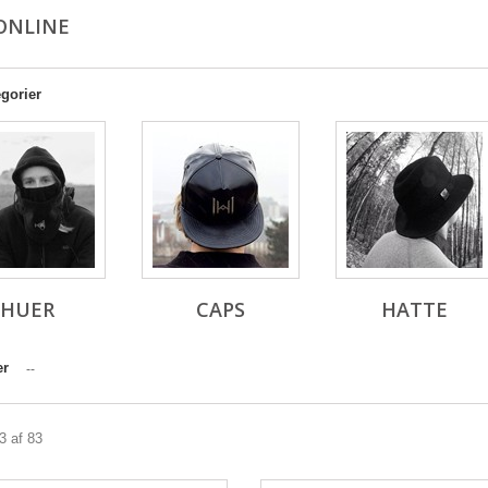
ONLINE
gorier
HUER
CAPS
HATTE
er
--
83 af 83