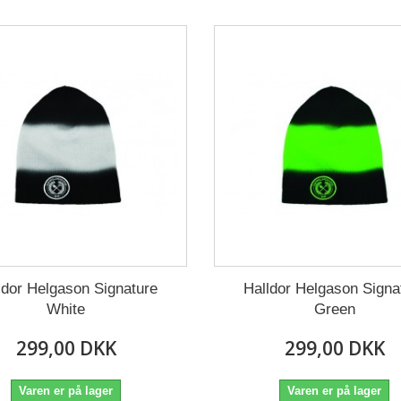
ldor Helgason Signature
Halldor Helgason Signa
White
Green
299,00 DKK
299,00 DKK
Varen er på lager
Varen er på lager